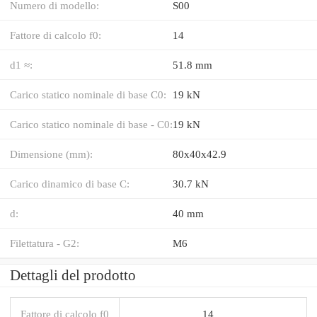
Numero di modello:
S00
Fattore di calcolo f0:
14
d1 ≈:
51.8 mm
Carico statico nominale di base C0:
19 kN
Carico statico nominale di base - C0:
19 kN
Dimensione (mm):
80x40x42.9
Carico dinamico di base C:
30.7 kN
d:
40 mm
Filettatura - G2:
M6
Dettagli del prodotto
Fattore di calcolo f0
14