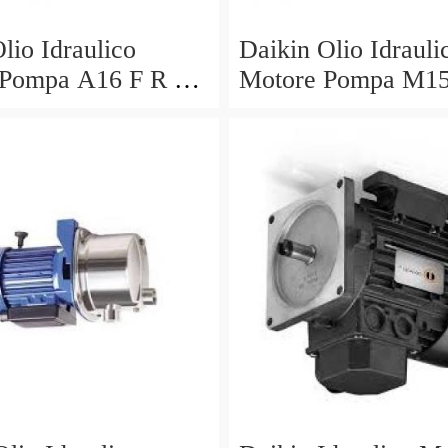
lio Idraulico
Daikin Olio Idrauli
 Pompa A16 F R 01
Motore Pompa M1
 PK210676 S2 R
30 V15A1R V15AI
 1.5 20
PV6-2R1B-C Mori