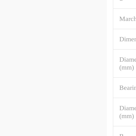
March
Dimen
Diame
(mm)
Beari
Diame
(mm)