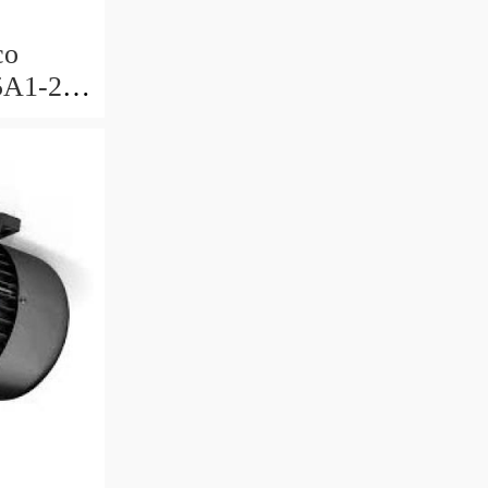
co
5A1-2-
R-40