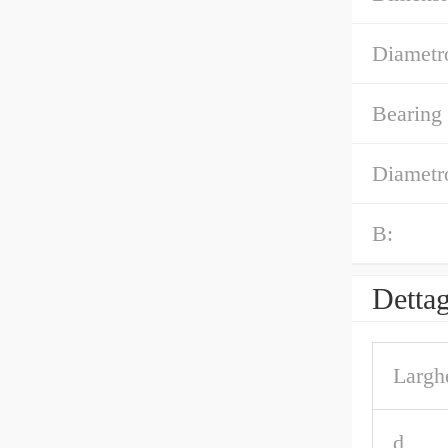
Diametr
Bearing
Diametro
B:
Dettag
Largh
d