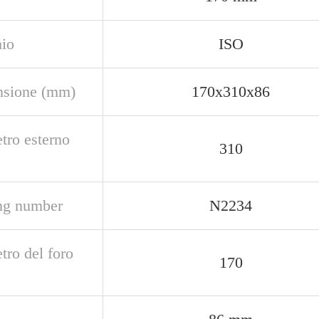
io
ISO
sione (mm)
170x310x86
tro esterno
310
ng number
N2234
tro del foro
170