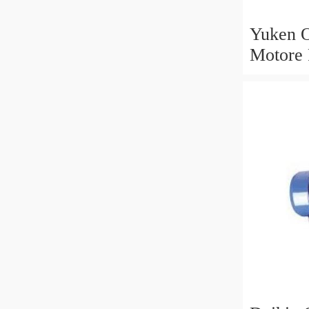
Yuken O
Motore
B V 30
AM16 B