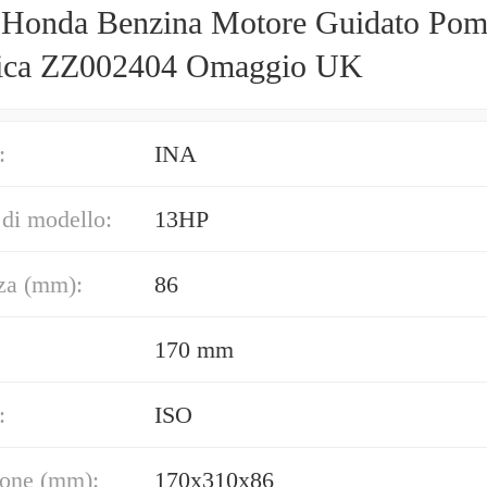
Honda Benzina Motore Guidato Po
lica ZZ002404 Omaggio UK
:
INA
di modello:
13HP
za (mm):
86
170 mm
:
ISO
one (mm):
170x310x86