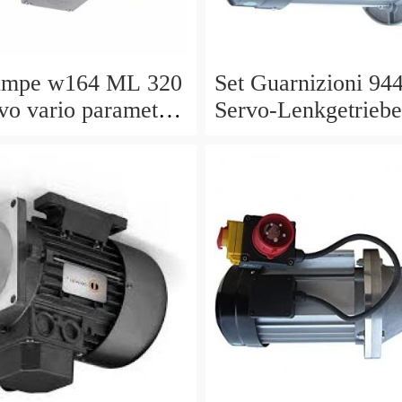
umpe w164 ML 320
Set Guarnizioni 94
vo vario parametri
Servo-Lenkgetriebe
40 a0044668301
Manubrio Sinistro
5229