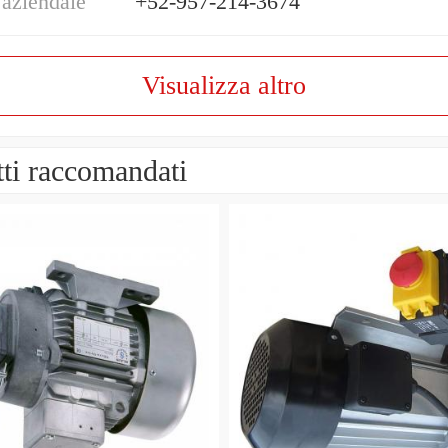
 aziendale
+52-957-214-3674
Visualizza altro
ti raccomandati