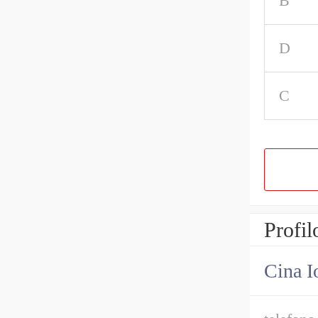
B
D
C
Profil
Cina I