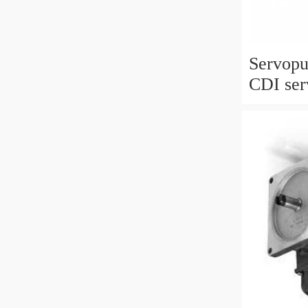
Servop
CDI ser
M 6429
769395