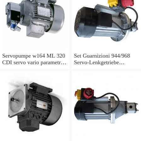
Servopumpe w164 ML 320
Set Guarnizioni 944/968
CDI servo vario parametri
Servo-Lenkgetriebe
M 642940 a0044668301
Manubrio Sinistro
7693955229