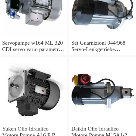
Servopumpe w164 ML 320
Set Guarnizioni 944/968
CDI servo vario parametri
Servo-Lenkgetriebe
M 642940 a0044668301
Manubrio Sinistro
7693955229
Yuken Olio Idraulico
Daikin Olio Idraulico
Motore Pompa A16 F R 01
Motore Pompa M15A1-2-