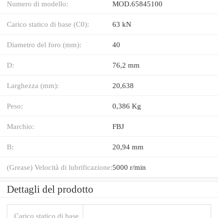
Numero di modello:
MOD.65845100
Carico statico di base (C0):
63 kN
Diametro del foro (mm):
40
D:
76,2 mm
Larghezza (mm):
20,638
Peso:
0,386 Kg
Marchio:
FBJ
B:
20,94 mm
(Grease) Velocità di lubrificazione:
5000 r/min
Dettagli del prodotto
Carico statico di base