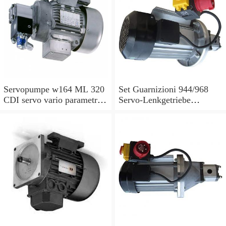
Servopumpe w164 ML 320
Set Guarnizioni 944/968
CDI servo vario parametri
Servo-Lenkgetriebe
M 642940 a0044668301
Manubrio Sinistro
7693955229