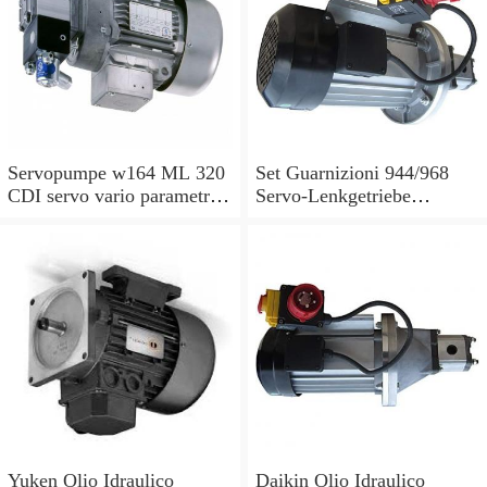
Servopumpe w164 ML 320
Set Guarnizioni 944/968
CDI servo vario parametri
Servo-Lenkgetriebe
M 642940 a0044668301
Manubrio Sinistro
7693955229
Yuken Olio Idraulico
Daikin Olio Idraulico