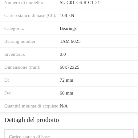
Numero di modello:
SL-G01-C6-R-C1-31
Carico statico di base (C0):
108 kN
Categoria:
Bearings
Bearing number:
TAM 6025
Inventario:
0.0
Dimensione (mm):
60x72x25
D:
72 mm
Fw:
60 mm
Quantità minima di acquisto:
N/A
Dettagli del prodotto
Carico statico di base