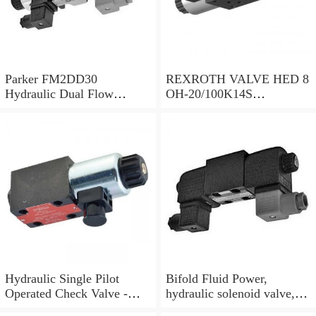
Parker FM2DD30
REXROTH VALVE HED 8
Hydraulic Dual Flow
OH-20/100K14S
Control Valve Cetop
(R901095375)
Solenoid 5000PSI 345 Bar
Hydraulic Single Pilot
Bifold Fluid Power,
Operated Check Valve -
hydraulic solenoid valve,
3/8" BSP
SVP8003/NC/05/S-