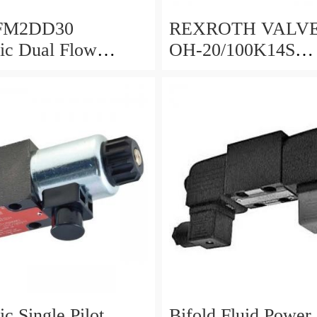
 FM2DD30
REXROTH VALVE HED
ic Dual Flow
OH-20/100K14S
 Valve Cetop
(R901095375)
d 5000PSI 345 Bar
c Single Pilot
Bifold Fluid Power,