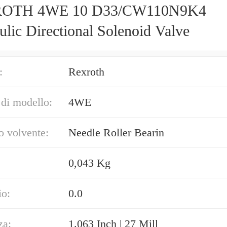
OTH 4WE 10 D33/CW110N9K4
lic Directional Solenoid Valve
:
Rexroth
di modello:
4WE
o volvente:
Needle Roller Bearin
0,043 Kg
io:
0.0
za:
1.063 Inch | 27 Mill