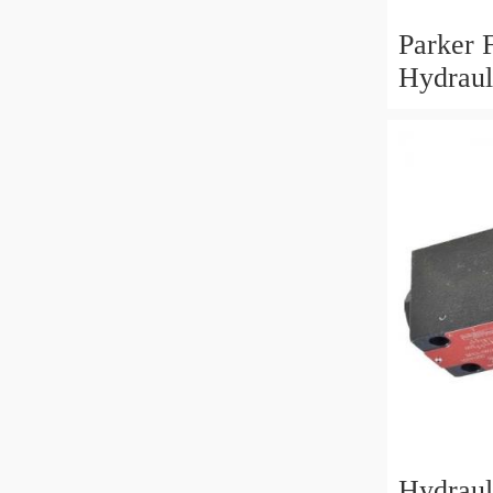
Parker
Hydraul
Control
Solenoi
Hydrauli