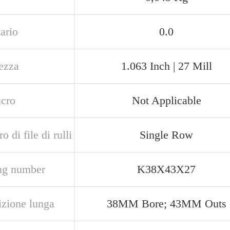
ario
0.0
ezza
1.063 Inch | 27 Mill
ucro
Not Applicable
 di file di rulli
Single Row
ng number
K38X43X27
izione lunga
38MM Bore; 43MM Outs