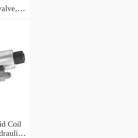
valve,
id Coil
raulic