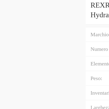
REXR
Hydrau
Marchio
Numero 
Element
Peso:
Inventar
Larghez