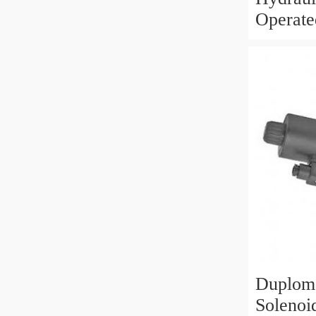
Operate
3/8" BS
Duploma
Solenoi