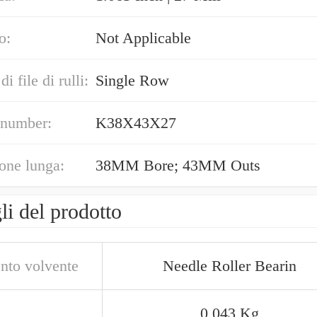
o:
Not Applicable
 file di rulli:
Single Row
 number:
K38X43X27
one lunga:
38MM Bore; 43MM Outs
li del prodotto
nto volvente
Needle Roller Bearin
0,043 Kg