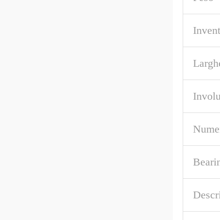
Invent
Largh
Invol
Numero
Beari
Descr