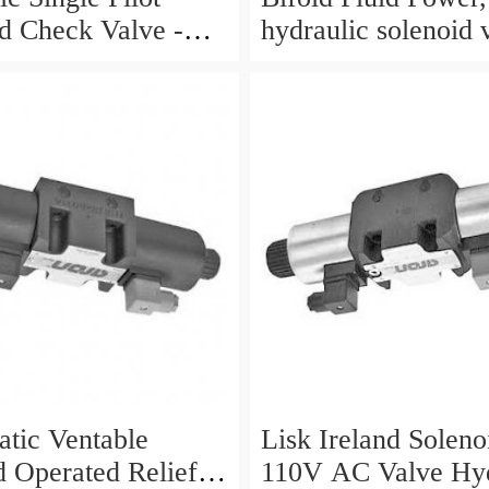
d Check Valve -
hydraulic solenoid 
P
SVP8003/NC/05/S-
24VDC/90F, NEW
tic Ventable
Lisk Ireland Soleno
d Operated Relief
110V AC Valve Hyd