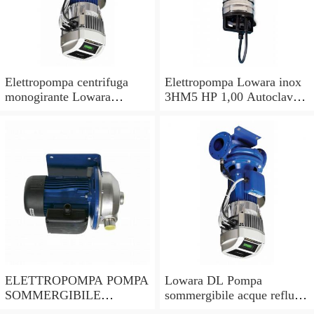
Elettropompa centrifuga
Elettropompa Lowara inox
monogirante Lowara
3HM5 HP 1,00 Autoclave
CEAM pompa monofase
Pompa per acqua
acciaio inox 304
multistadio
ELETTROPOMPA POMPA
Lowara DL Pompa
SOMMERGIBILE
sommergibile acque reflue
LOWARA DOC7 VX per
DLM 90/A CG 0,6KW