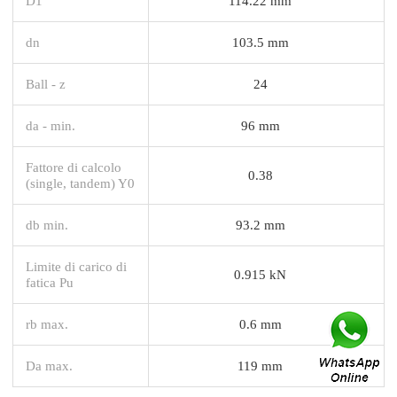
D1
114.22 mm
dn
103.5 mm
Ball - z
24
da - min.
96 mm
Fattore di calcolo
0.38
(single, tandem) Y0
db min.
93.2 mm
Limite di carico di
0.915 kN
fatica Pu
rb max.
0.6 mm
Da max.
119 mm