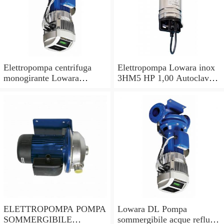
Elettropompa centrifuga
Elettropompa Lowara inox
monogirante Lowara
3HM5 HP 1,00 Autoclave
CEAM pompa monofase
Pompa per acqua
acciaio inox 304
multistadio
ELETTROPOMPA POMPA
Lowara DL Pompa
SOMMERGIBILE
sommergibile acque reflue