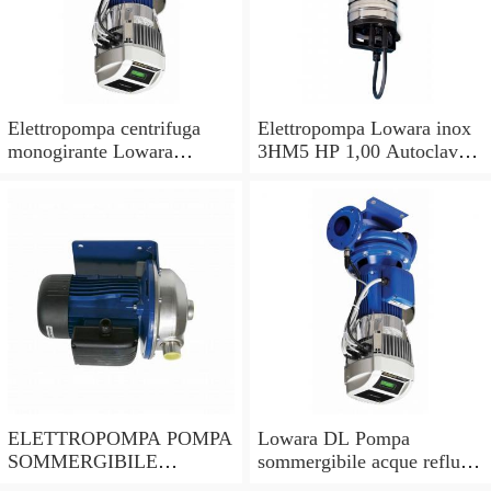
Elettropompa centrifuga
Elettropompa Lowara inox
monogirante Lowara
3HM5 HP 1,00 Autoclave
CEAM pompa monofase
Pompa per acqua
acciaio inox 304
multistadio
ELETTROPOMPA POMPA
Lowara DL Pompa
SOMMERGIBILE
sommergibile acque reflue
LOWARA DOC7 VX per
DLM 90/A CG 0,6KW