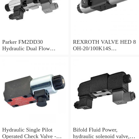
Parker FM2DD30
REXROTH VALVE HED 8
Hydraulic Dual Flow
OH-20/100K14S
Control Valve Cetop
(R901095375)
Solenoid 5000PSI 345 Bar
Hydraulic Single Pilot
Bifold Fluid Power,
Operated Check Valve -
hydraulic solenoid valve,