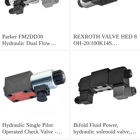
Parker FM2DD30
REXROTH VALVE HED 8
Hydraulic Dual Flow
OH-20/100K14S
Control Valve Cetop
(R901095375)
Solenoid 5000PSI 345 Bar
Hydraulic Single Pilot
Bifold Fluid Power,
Operated Check Valve -
hydraulic solenoid valve,
3/8" BSP
SVP8003/NC/05/S-