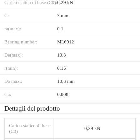
Carico statico di base (C0):
0,29 kN
C:
3 mm
ra(max):
0.1
Bearing number:
ML6012
Da(max):
10.8
r(min):
0.15
Da max.:
10,8 mm
Cu:
0.008
Dettagli del prodotto
Carico statico di base
0,29 kN
(C0)