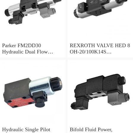
Parker FM2DD30
REXROTH VALVE HED 8
Hydraulic Dual Flow
OH-20/100K14S
Control Valve Cetop
(R901095375)
Solenoid 5000PSI 345 Bar
Hydraulic Single Pilot
Bifold Fluid Power,