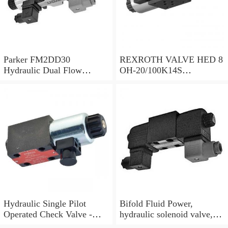
Parker FM2DD30
REXROTH VALVE HED 8
Hydraulic Dual Flow
OH-20/100K14S
Control Valve Cetop
(R901095375)
Solenoid 5000PSI 345 Bar
Hydraulic Single Pilot
Bifold Fluid Power,
Operated Check Valve -
hydraulic solenoid valve,
3/8" BSP
SVP8003/NC/05/S-