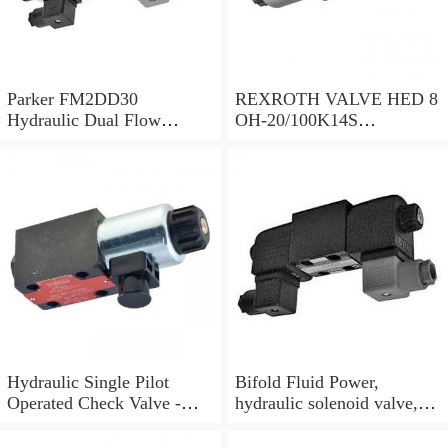
Parker FM2DD30
REXROTH VALVE HED 8
Hydraulic Dual Flow
OH-20/100K14S
Control Valve Cetop
(R901095375)
Solenoid 5000PSI 345 Bar
Hydraulic Single Pilot
Bifold Fluid Power,
Operated Check Valve -
hydraulic solenoid valve,
3/8" BSP
SVP8003/NC/05/S-
24VDC/90F, NEW