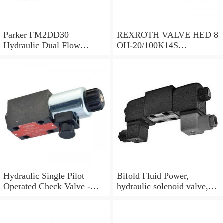
Parker FM2DD30
REXROTH VALVE HED 8
Hydraulic Dual Flow
OH-20/100K14S
Control Valve Cetop
(R901095375)
Solenoid 5000PSI 345 Bar
Hydraulic Single Pilot
Bifold Fluid Power,
Operated Check Valve -
hydraulic solenoid valve,
3/8" BSP
SVP8003/NC/05/S-
24VDC/90F, NEW