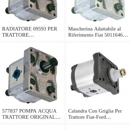
RADIATORE 09593 PER
Mascherina Adattabile al
TRATTORE
Riferimento Fiat 5011646
ADATTABILE FIAT RIF.
per Trattore Fiat Serie Oro
ORIGINALE 5153481
577837 POMPA ACQUA
Calandra Con Griglia Per
TRATTORE ORIGINALE
Trattore Fiat-Ford
OMP TRATTORE FIAT
115/901180-8830-5119664-
35-40-50-512-513 ECC.
5171767..