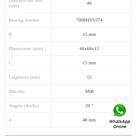
Diametro del foro
40
(mm)
Bearing number
7008HVUJ74
B
15 mm
Dimensione (mm)
40x68x15
C
15 mm
Larghezza (mm)
15
Marchio
SNR
Angolo (&alfa;)
20 °
d
40 mm