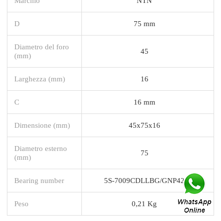
Marchio
NTN
D
75 mm
Diametro del foro
45
(mm)
Larghezza (mm)
16
C
16 mm
Dimensione (mm)
45x75x16
Diametro esterno
75
(mm)
Bearing number
5S-7009CDLLBG/GNP42
Peso
0,21 Kg