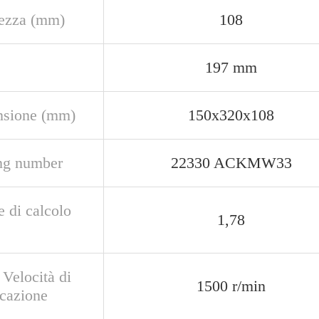
ezza (mm)
108
197 mm
sione (mm)
150x320x108
ng number
22330 ACKMW33
e di calcolo
1,78
 Velocità di
1500 r/min
icazione