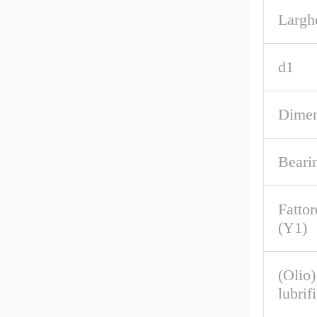
Largh
d1
Dimen
Beari
Fattor
(Y1)
(Olio)
lubrif