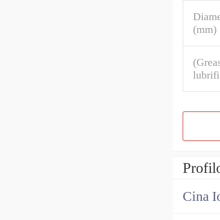
Diame
(mm)
(Greas
lubrif
Profil
Cina I