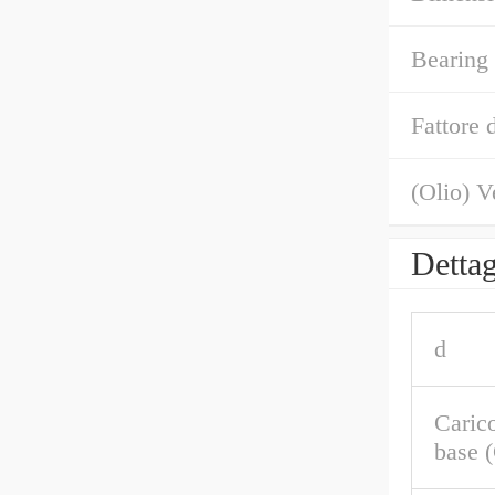
Bearing
Fattore 
(Olio) V
Dettag
d
Caric
base 