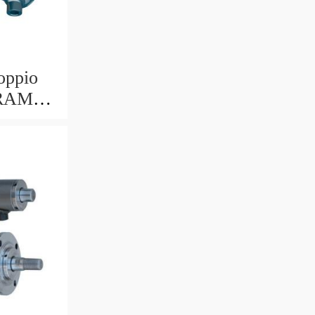
oppio
 RAM
 703/6