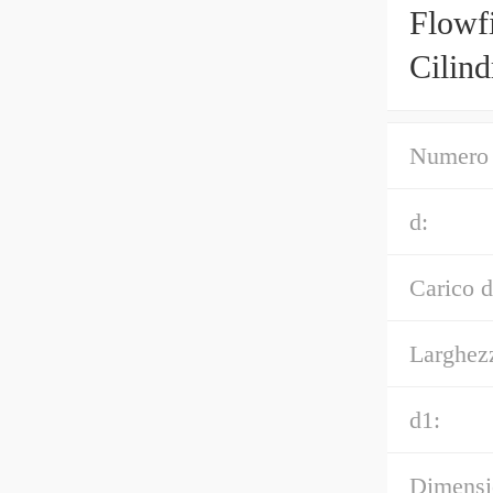
Flowf
Cilin
Numero 
d:
Carico d
Larghez
d1:
Dimensi