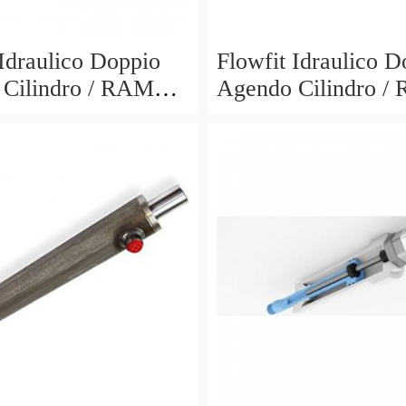
 Idraulico Doppio
Flowfit Idraulico D
Cilindro / RAM
Agendo Cilindro /
300x510mm 704/3
40x25x700x870mm
701/700