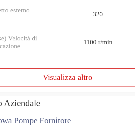
tro esterno
320
e) Velocità di
1100 r/min
icazione
Visualizza altro
o Aziendale
owa Pompe Fornitore