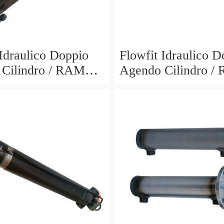
 Idraulico Doppio
Flowfit Idraulico D
Cilindro / RAM
Agendo Cilindro /
700x900mm 703/7
60x30x600x800mm