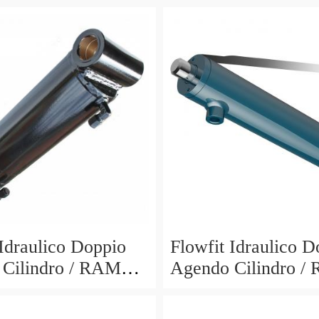
 Idraulico Doppio
Flowfit Idraulico D
Cilindro / RAM
Agendo Cilindro /
700x900mm 703/7
60x30x600x800mm