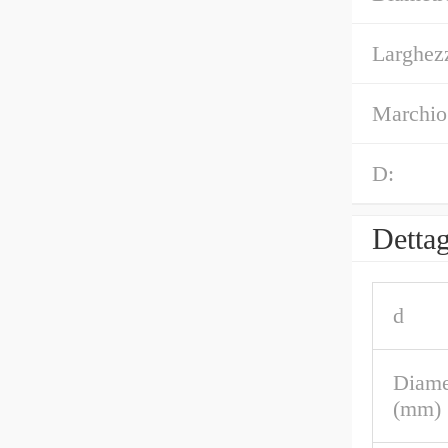
Larghez
Marchio
D:
Dettag
d
Diame
(mm)