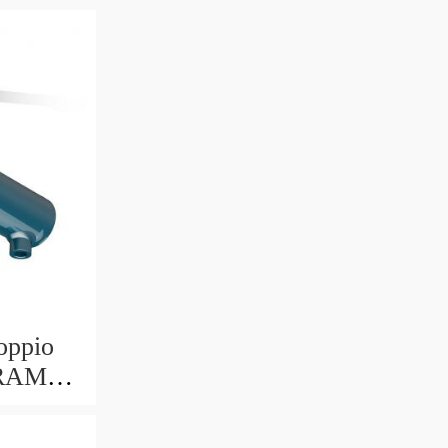
oppio
 RAM
 703/6