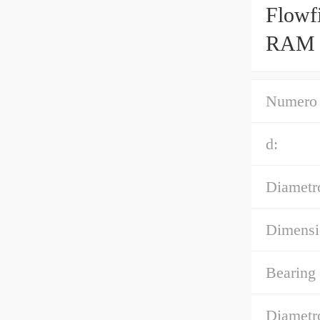
Flowfi
RAM 
Numero 
d:
Diametro
Dimensi
Bearing
Diametr