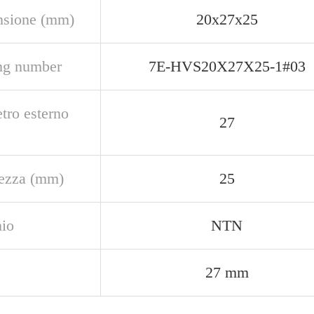
sione (mm)
20x27x25
ng number
7E-HVS20X27X25-1#03
tro esterno
27
ezza (mm)
25
io
NTN
27 mm