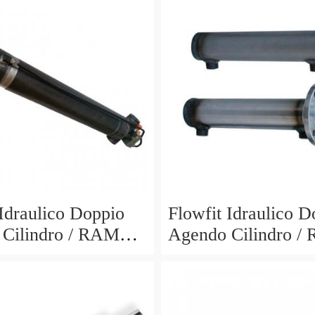
 Idraulico Doppio
Flowfit Idraulico D
Cilindro / RAM
Agendo Cilindro /
300x510mm 704/3
40x25x700x870mm
701/700