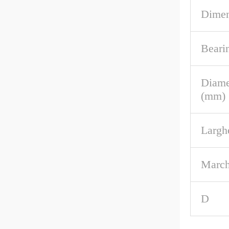
Dimen
Beari
Diame
(mm)
Largh
March
D