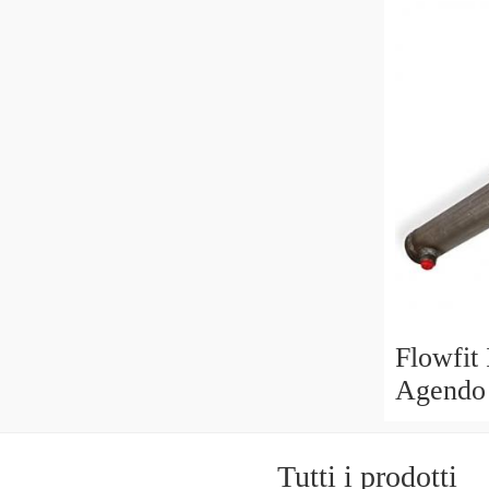
Flowfit
Agendo 
60x30x
703/110
Tutti i prodotti