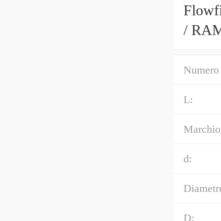
Flowf
/ RAM
Numero 
L:
Marchio
d:
Diametro
D: