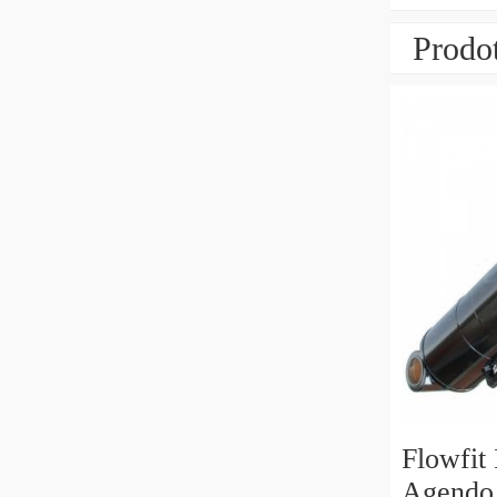
Prodot
Flowfit
Agendo 