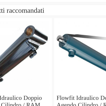
ti raccomandati
 Idraulico Doppio
Flowfit Idraulico D
Cilindro / RAM
Agendo Cilindro /