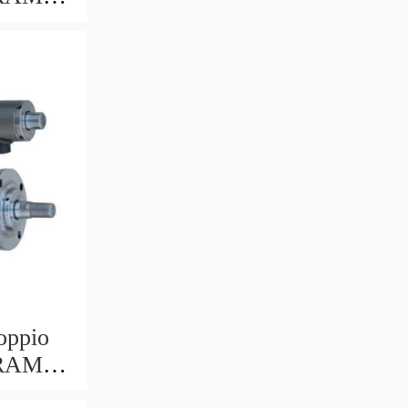
 703/6
oppio
 RAM