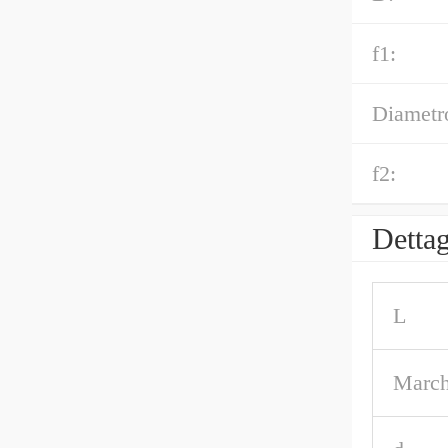
f1:
Diametr
f2:
Dettag
L
March