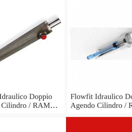
701/700
 Idraulico Doppio
Flowfit Idraulico D
Cilindro / RAM
Agendo Cilindro /
1100x1300mm
90x50x200x425mm
0