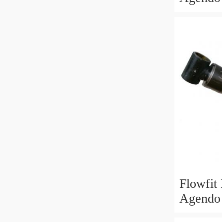
60x30x
Flowfit
Agendo 
70x40x