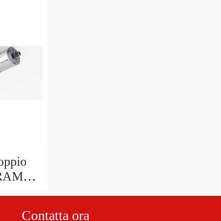
oppio
 RAM
 708/2
Contatta ora