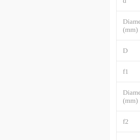
d
Diame
(mm)
D
f1
Diame
(mm)
f2