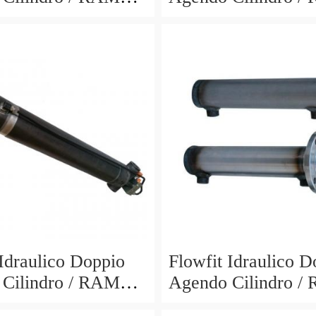
700x900mm 703/7
60x30x600x800mm
 Idraulico Doppio
Flowfit Idraulico D
Cilindro / RAM
Agendo Cilindro /
300x510mm 704/3
40x25x700x870mm