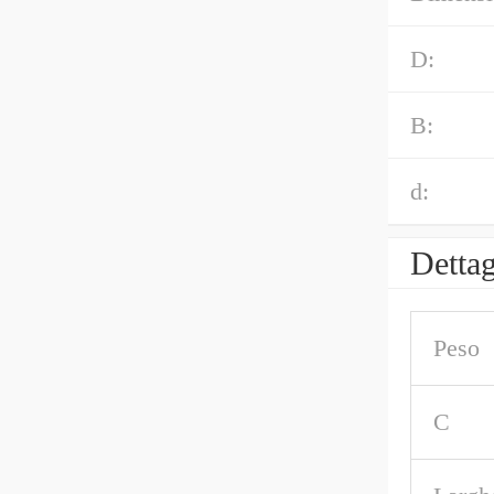
D:
B:
d:
Dettag
Peso
C