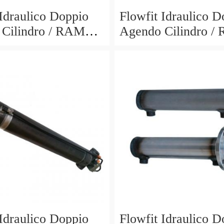
 Idraulico Doppio
Flowfit Idraulico D
Cilindro / RAM
Agendo Cilindro /
700x900mm 703/7
60x30x600x800mm
 Idraulico Doppio
Flowfit Idraulico D