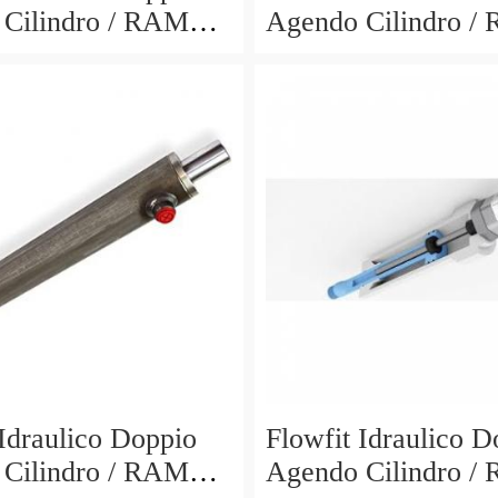
Cilindro / RAM
Agendo Cilindro /
300x510mm 704/3
40x25x700x870mm
701/700
 Idraulico Doppio
Flowfit Idraulico D
Cilindro / RAM
Agendo Cilindro /