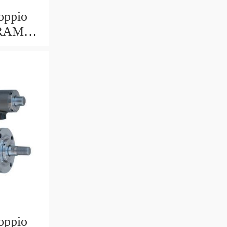
oppio
 RAM
 703/6
oppio