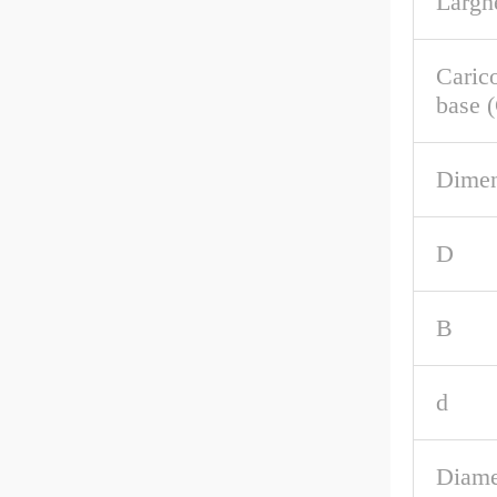
Largh
Caric
base 
Dimen
D
B
d
Diame