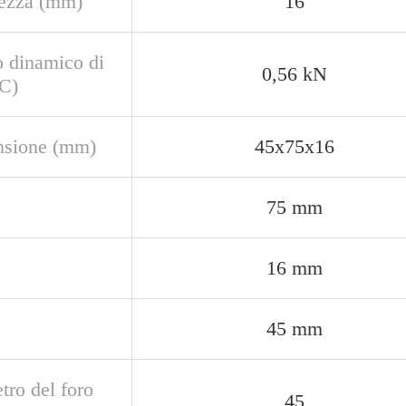
ezza (mm)
16
o dinamico di
0,56 kN
(C)
sione (mm)
45x75x16
75 mm
16 mm
45 mm
tro del foro
45