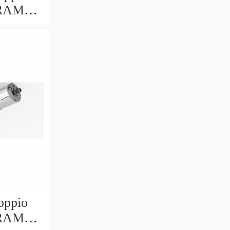
 RAM
oppio
 RAM