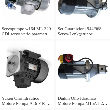
Servopumpe w164 ML 320
Set Guarnizioni 944/968
CDI servo vario parametri
Servo-Lenkgetriebe
M 642940 a0044668301
Manubrio Sinistro
7693955229
Yuken Olio Idraulico
Daikin Olio Idraulico
Motore Pompa A16 F R 01
Motore Pompa M15A1-2-
B V 30 PK210676 S2 R
30 V15A1R V15AIR-40