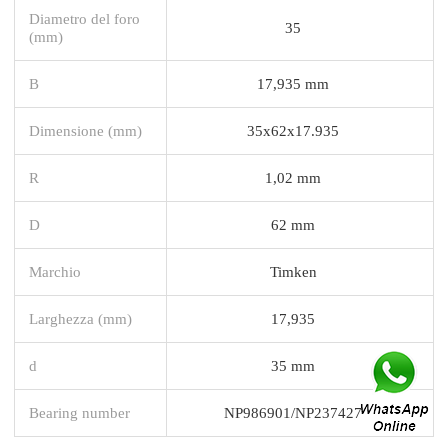
Diametro del foro
35
(mm)
B
17,935 mm
Dimensione (mm)
35x62x17.935
R
1,02 mm
D
62 mm
Marchio
Timken
Larghezza (mm)
17,935
d
35 mm
Bearing number
NP986901/NP237427