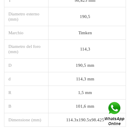
T
98,425 mm
Diametro esterno
190,5
(mm)
Marchio
Timken
Diametro del foro
114,3
(mm)
D
190,5 mm
d
114,3 mm
R
1,5 mm
B
101,6 mm
Dimensione (mm)
114.3x190.5x98.425