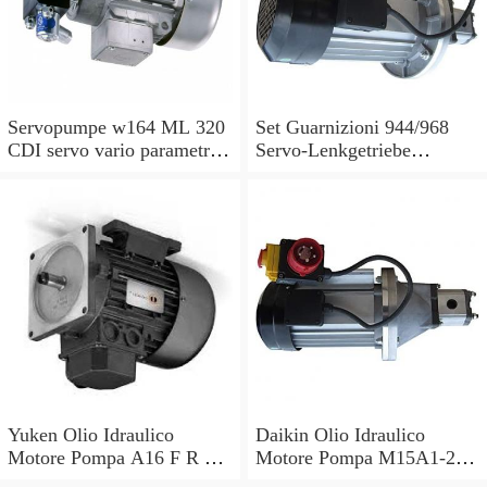
Servopumpe w164 ML 320
Set Guarnizioni 944/968
CDI servo vario parametri
Servo-Lenkgetriebe
M 642940 a0044668301
Manubrio Sinistro
7693955229
Yuken Olio Idraulico
Daikin Olio Idraulico
Motore Pompa A16 F R 01
Motore Pompa M15A1-2-
B V 30 PK210676 S2 R
30 V15A1R V15AIR-40