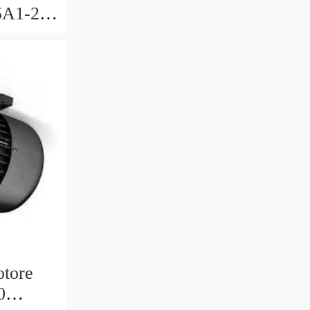
5A1-2-
R-40
otore
0