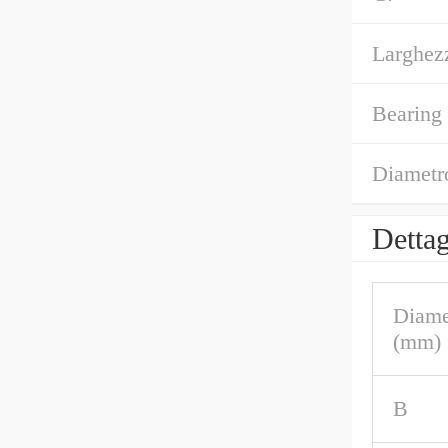
Larghez
Bearing
Diametr
Dettag
Diame
(mm)
B