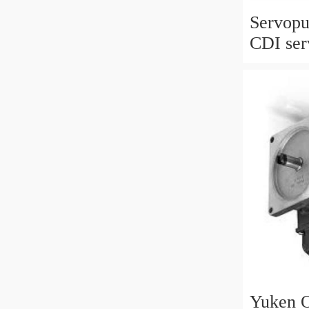
Servop
CDI ser
M 6429
769395
Yuken O