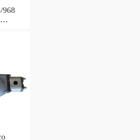
4/968
co