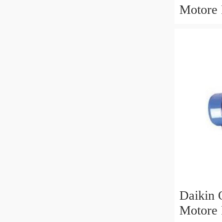
Motore
B V 30
AM16 B
Daikin 
Motore