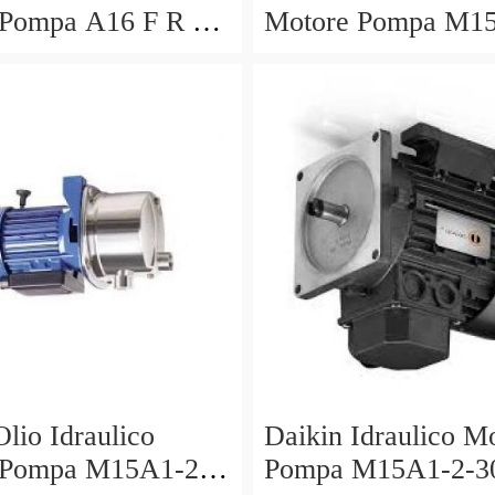
 Pompa A16 F R 01
Motore Pompa M1
 PK210676 S2 R
30 V15A1R V15AI
 1.5 20
PV6-2R1B-C Mori
Olio Idraulico
Daikin Idraulico M
 Pompa M15A1-2-
Pompa M15A1-2-3