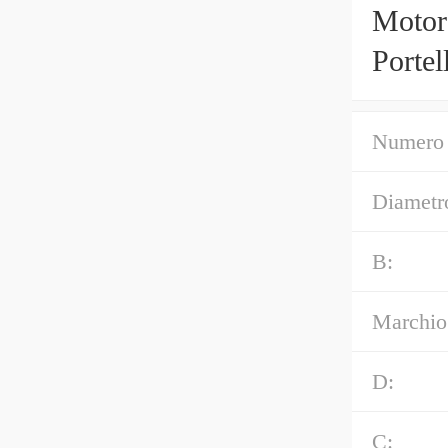
Motor
Portel
Numero 
Diametro
B:
Marchio
D:
C: