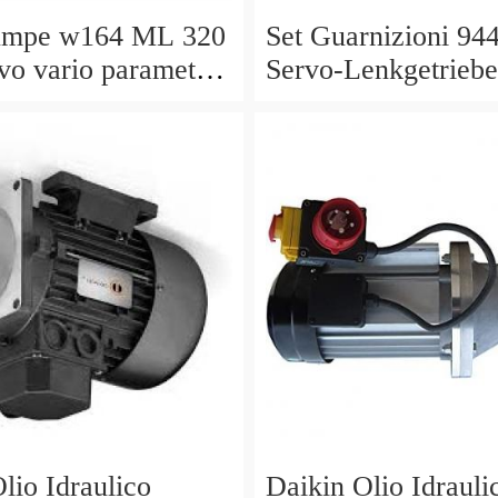
umpe w164 ML 320
Set Guarnizioni 94
vo vario parametri
Servo-Lenkgetriebe
40 a0044668301
Manubrio Sinistro
5229
lio Idraulico
Daikin Olio Idrauli