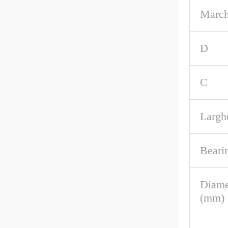
March
D
C
Largh
Beari
Diame
(mm)