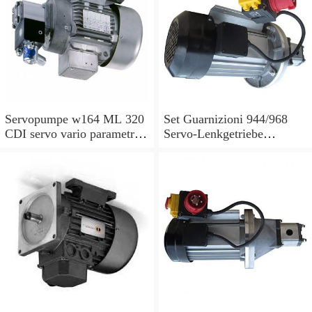
Servopumpe w164 ML 320
Set Guarnizioni 944/968
CDI servo vario parametri
Servo-Lenkgetriebe
M 642940 a0044668301
Manubrio Sinistro
7693955229