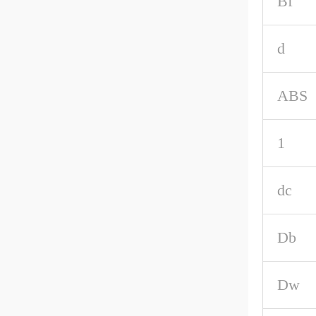
Bf
d
ABS
1
dc
Db
Dw