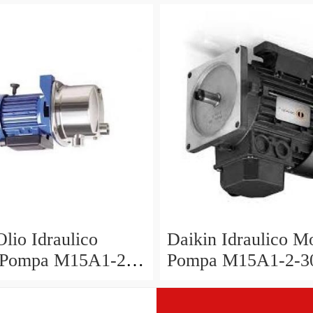
 1.5 20
PV6-2R1B-C Mori
Olio Idraulico
Daikin Idraulico M
 Pompa M15A1-2-
Pompa M15A1-2-3
1R-80 Mori Seiki
V15A1R-40 V15 A
a
Ikegai FX20 Ogni 