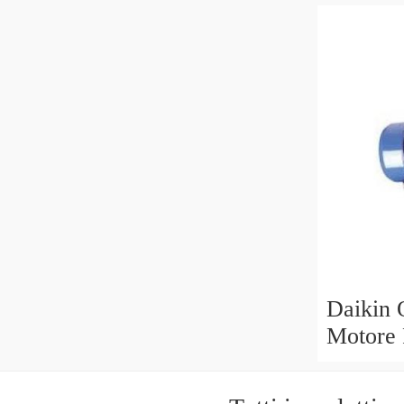
AM16 B
Daikin 
Motore
40 V15A
Garanzi