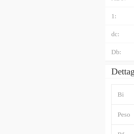
1:
dc:
Db:
Dettag
Bi
Peso