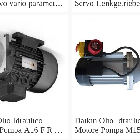
vo vario parametri
Servo-Lenkgetriebe
40 a0044668301
Manubrio Sinistro
5229
lio Idraulico
Daikin Olio Idrauli
 Pompa A16 F R 01
Motore Pompa M1
 PK210676 S2 R
30 V15A1R V15AI