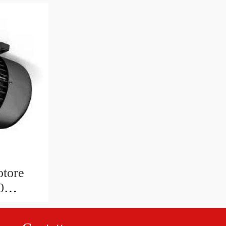
otore
0
1R-40
1