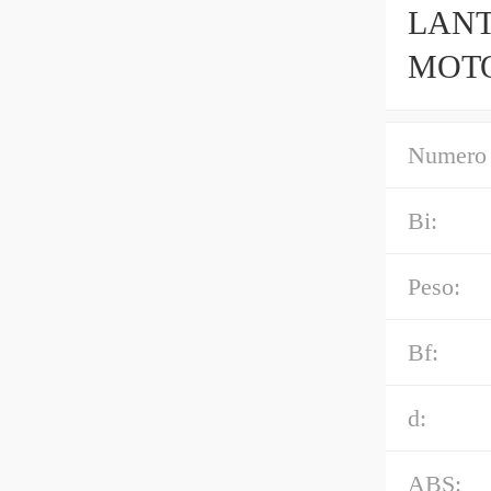
LANT
MOTO
CILI
Numero 
Bi:
Peso:
Bf:
d:
ABS: