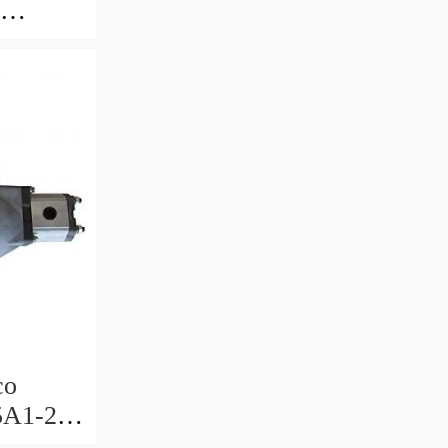
co
5A1-2-
R-40