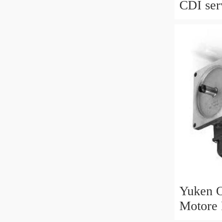
CDI ser
M 6429
769395
Yuken O
Motore
B V 30