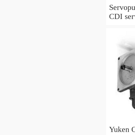
Servop
CDI ser
M 6429
769395
Yuken O