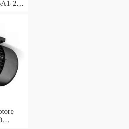
5A1-2-
R-40
otore
0
1R-40