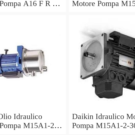
 Pompa A16 F R 01
Motore Pompa M1
 PK210676 S2 R
30 V15A1R V15AI
 1.5 20
PV6-2R1B-C Mori
Olio Idraulico
Daikin Idraulico M
 Pompa M15A1-2-
Pompa M15A1-2-3
1R-80 Mori Seiki
V15A1R-40 V15 A