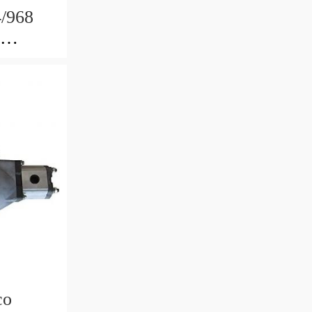
4/968
co