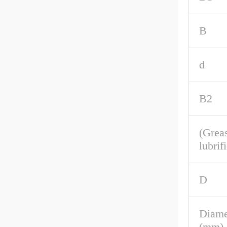
B
d
B2
(Greas
lubrif
D
Diame
(mm)