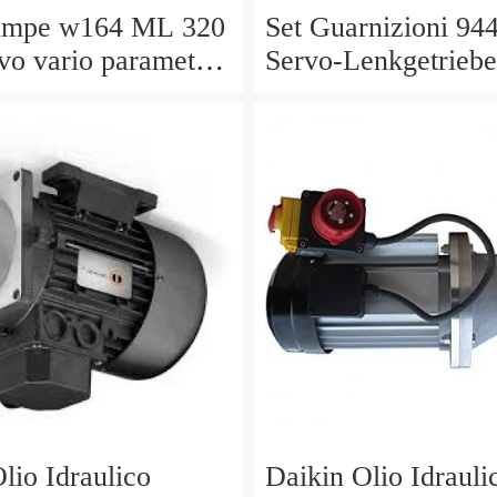
umpe w164 ML 320
Set Guarnizioni 94
vo vario parametri
Servo-Lenkgetriebe
40 a0044668301
Manubrio Sinistro
5229
lio Idraulico
Daikin Olio Idrauli