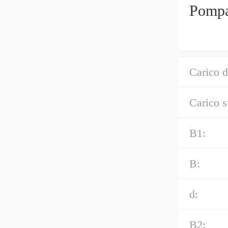
Pompa 
Carico d
Carico s
B1:
B:
d:
B2: