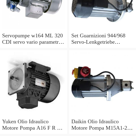
Servopumpe w164 ML 320
Set Guarnizioni 944/968
CDI servo vario parametri
Servo-Lenkgetriebe
M 642940 a0044668301
Manubrio Sinistro
7693955229
Yuken Olio Idraulico
Daikin Olio Idraulico
Motore Pompa A16 F R 01
Motore Pompa M15A1-2-
B V 30 PK210676 S2 R
30 V15A1R V15AIR-40