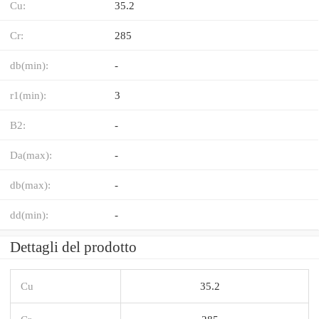
Cu:
35.2
Cr:
285
db(min):
-
r1(min):
3
B2:
-
Da(max):
-
db(max):
-
dd(min):
-
Dettagli del prodotto
Cu
35.2