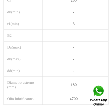
Cr
285
db(min)
-
r1(min)
3
B2
-
Da(max)
-
db(max)
-
dd(min)
-
Diametro esterno
180
(mm)
Olio lubrificante.
4700