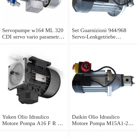
Servopumpe w164 ML 320
Set Guarnizioni 944/968
CDI servo vario parametri
Servo-Lenkgetriebe
M 642940 a0044668301
Manubrio Sinistro
7693955229
Yuken Olio Idraulico
Daikin Olio Idraulico
Motore Pompa A16 F R 01
Motore Pompa M15A1-2-
B V 30 PK210676 S2 R
30 V15A1R V15AIR-40
AM16 B 1.5 20
PV6-2R1B-C Mori