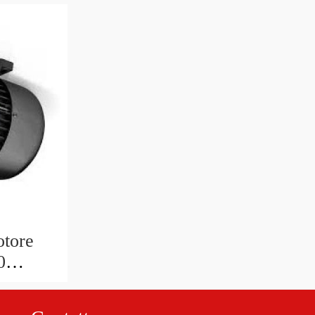
otore
0
1R-40
1