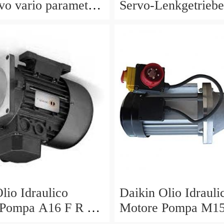
vo vario parametri
Servo-Lenkgetriebe
40 a0044668301
Manubrio Sinistro
5229
lio Idraulico
Daikin Olio Idrauli
 Pompa A16 F R 01
Motore Pompa M1
 PK210676 S2 R
30 V15A1R V15AI