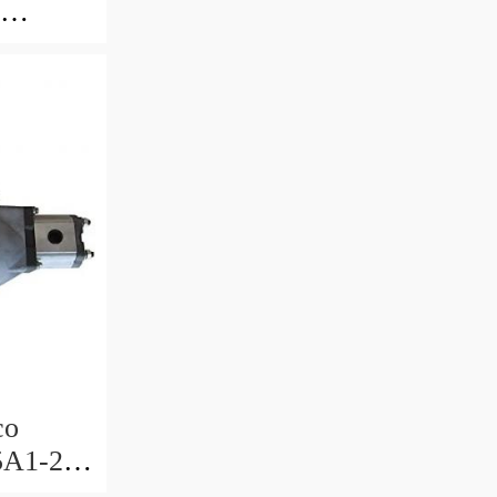
co
5A1-2-
R-40