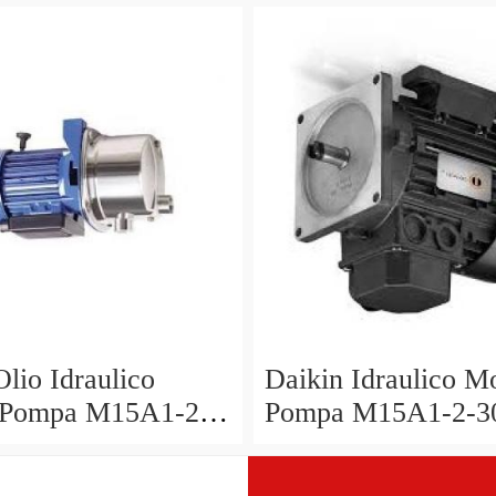
 1.5 20
PV6-2R1B-C Mori
Olio Idraulico
Daikin Idraulico M
 Pompa M15A1-2-
Pompa M15A1-2-3
1R-80 Mori Seiki
V15A1R-40 V15 A
a
Ikegai FX20 Ogni 