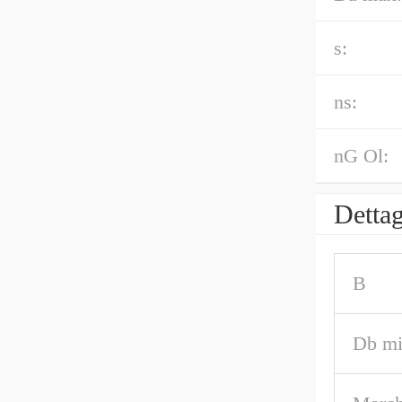
s:
ns:
nG Ol:
Dettag
B
Db m