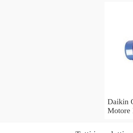
AM16 B
Daikin 
Motore
40 V15A
Garanzi