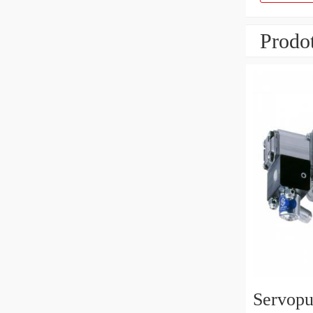
Prodot
Servop