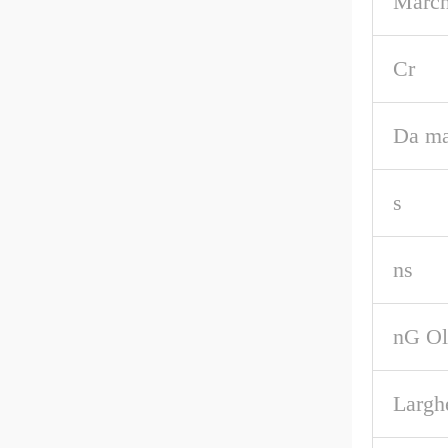
March
Cr
Da m
s
ns
nG Ol
Largh