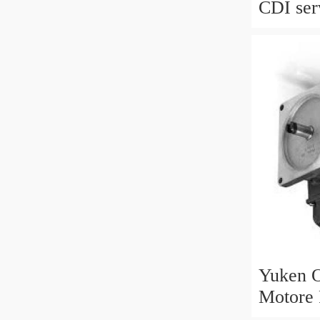
CDI ser
M 6429
769395
Yuken O
Motore
B V 30