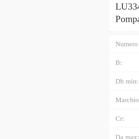
LU334
Pomp
Numero 
B:
Db min:
Marchio
Cr:
Da max: