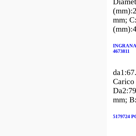
Diamet
(mm):2
mm; C:
(mm):4
INGRANAG
4673811
da1:67
Carico
Da2:79
mm; B:
5179724