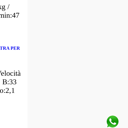
kg /
 min:47
;
STRA PER
elocità
; B:33
o:2,1