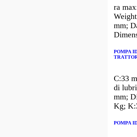
ra max
Weight
mm; Da
Dimens
POMPA I
TRATTOR
C:33 m
di lub
mm; Di
Kg; K:
POMPA ID