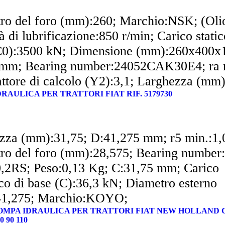
ro del foro (mm):260; Marchio:NSK; (Oli
à di lubrificazione:850 r/min; Carico static
C0):3500 kN; Dimensione (mm):260x400x
mm; Bearing number:24052CAK30E4; ra 
ttore di calcolo (Y2):3,1; Larghezza (mm)
RAULICA PER TRATTORI FIAT RIF. 5179730
zza (mm):31,75; D:41,275 mm; r5 min.:1
ro del foro (mm):28,575; Bearing number
,2RS; Peso:0,13 Kg; C:31,75 mm; Carico
co di base (C):36,3 kN; Diametro esterno
41,275; Marchio:KOYO;
 POMPA IDRAULICA PER TRATTORI FIAT NEW HOLLAND 
0 90 110