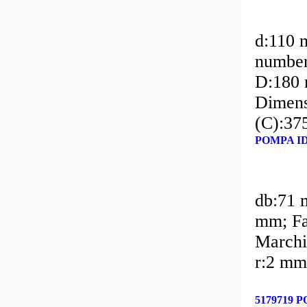
d:110 
number
D:180 
Dimens
(C):37
POMPA ID
db:71 
mm; Fa
Marchi
r:2 mm
5179719 