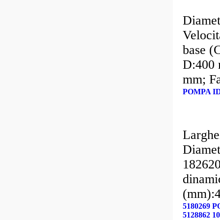
Diamet
Velocit
base (
D:400 
mm; Fa
POMPA ID
Larghe
Diamet
182620
dinami
(mm):
5180269
5128862 10