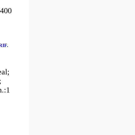
:400
IF.
al;
;
.:1