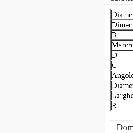
Diamet
Dimen
B
March
D
C
Angol
Diamet
Largh
R
Dom