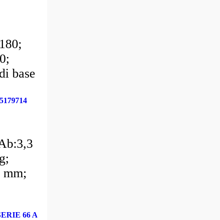
180;
0;
di base
179714
Ab:3,3
g;
0 mm;
ERIE 66 A