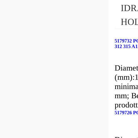
IDR
HO
5179732 
312 315 A1
Diamet
(mm):1
minima
mm; Be
prodot
Marchi
5179726