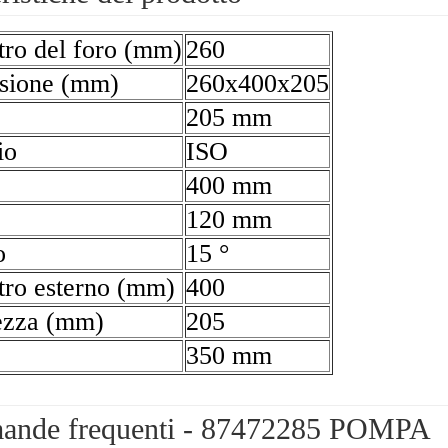
ro del foro (mm)
260
sione (mm)
260x400x205
205 mm
io
ISO
400 mm
120 mm
o
15 °
ro esterno (mm)
400
ezza (mm)
205
350 mm
ande frequenti - 87472285 POMPA