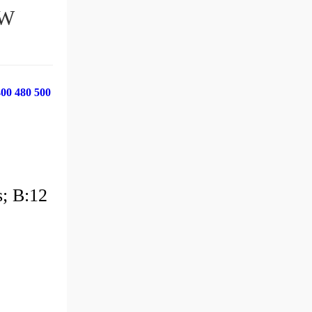
EW
 480 500
s; B:12