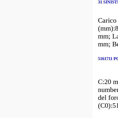
31 SINIS
Carico
(mm):8
mm; La
mm; Be
5161711
C:20 
number
del fo
(C0):5