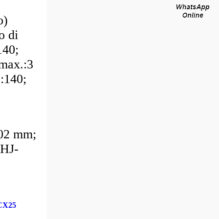
o)
o di
140;
max.:3
:140;
,02 mm;
:HJ-
CX25