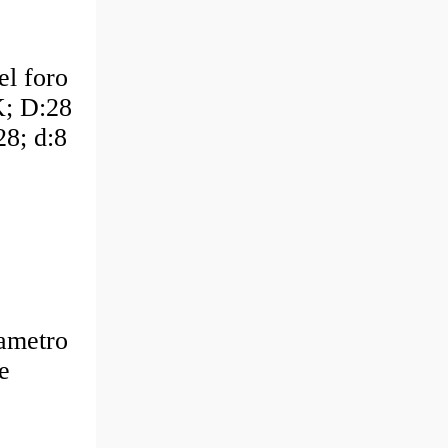
el foro
; D:28
8; d:8
ametro
e