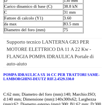
D
130 mm
Carico dinamico di base (C)
38.8 kN
C
31 mm
Fattore di calcolo (Y1)
3.60
da max
83.5 mm
Diametro del foro (mm)
75
Supporto tecnico LANTERNA GR3 PER
MOTORE ELETTRICO DA 11 A 22 Kw -
FLANGIA POMPA IDRAULICA Portale di
auto-aiuto
POMPA IDRAULICA SX 16 CC PER TRATTORI SAME-
LAMBORGHINI-DEUTZ RIF.2.4529.330.0
C:62 mm; Diametro del foro (mm):140; Marchio:ISO;
d:140 mm; Dimensione (mm):140x300x62; Larghezza
(mm):62; Diametro esterno (mm):300; B1:62 mm; D:300