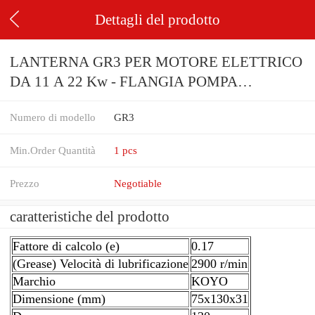
Dettagli del prodotto
LANTERNA GR3 PER MOTORE ELETTRICO
DA 11 A 22 Kw - FLANGIA POMPA
IDRAULICA
Numero di modello
GR3
Min.Order Quantità
1 pcs
Prezzo
Negotiable
caratteristiche del prodotto
Fattore di calcolo (e)
0.17
(Grease) Velocità di lubrificazione
2900 r/min
Marchio
KOYO
Dimensione (mm)
75x130x31