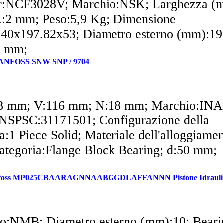
:NCF3028V; Marchio:NSK; Larghezza (m
.:2 mm; Peso:5,9 Kg; Dimensione
40x197.82x53; Diametro esterno (mm):19
8 mm;
NFOSS SNW SNP / 9704
8 mm; V:116 mm; N:18 mm; Marchio:INA;
SPSC:31171501; Configurazione della
a:1 Piece Solid; Materiale dell'alloggiame
Categoria:Flange Block Bearing; d:50 mm;
nfoss MP025CBAARAGNNAABGGDLAFFANNN Pistone Idrauli
o:NMB; Diametro esterno (mm):10; Beari