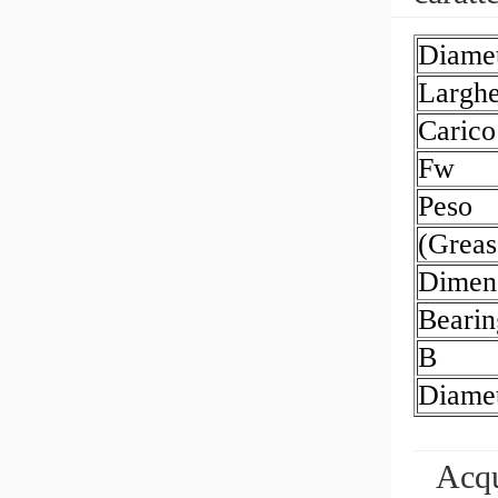
Diamet
Largh
Carico
Fw
Peso
(Greas
Dimen
Beari
B
Diamet
Acqu