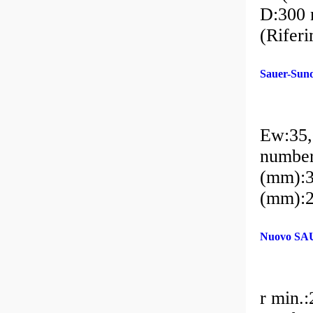
D:300 
(Rifer
Sauer-Sun
Ew:35,
number
(mm):3
(mm):2
Nuovo SAU
r min.