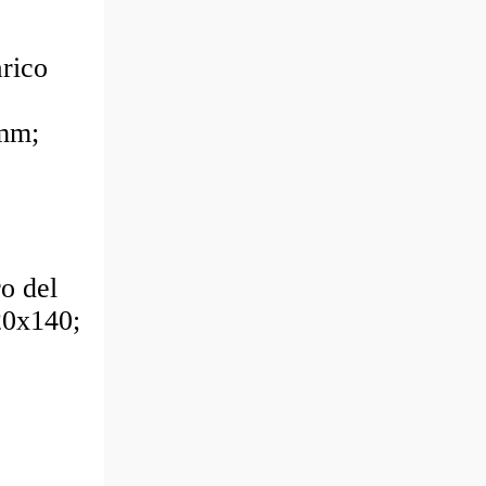
rico
 mm;
o del
20x140;