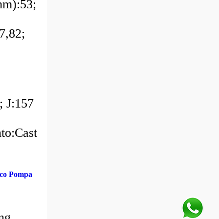
m):53;
7,82;
 J:157
nto:Cast
co Pompa
ng