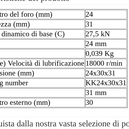
ro del foro (mm)
24
ezza (mm)
31
 dinamico di base (C)
27,5 kN
24 mm
0,039 Kg
e) Velocità di lubrificazione
18000 r/min
sione (mm)
24x30x31
ng number
KK24x30x31
31 mm
ro esterno (mm)
30
ista dalla nostra vasta selezione di 