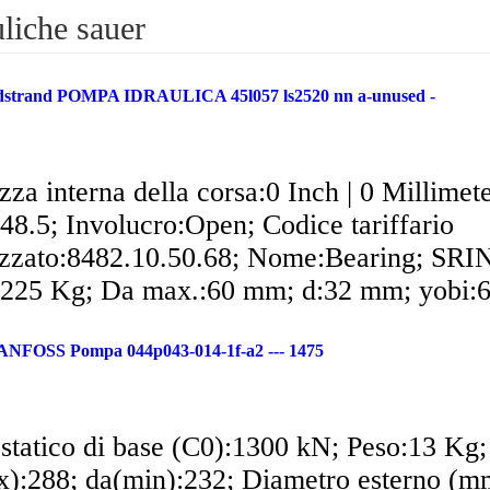
uliche sauer
dstrand POMPA IDRAULICA 45l057 ls2520 nn a-unused -
za interna della corsa:0 Inch | 0 Millimete
8.5; Involucro:Open; Codice tariffario
zzato:8482.10.50.68; Nome:Bearing; SRIN
,225 Kg; Da max.:60 mm; d:32 mm; yobi:6
FOSS Pompa 044p043-014-1f-a2 --- 1475
statico di base (C0):1300 kN; Peso:13 Kg;
):288; da(min):232; Diametro esterno (m