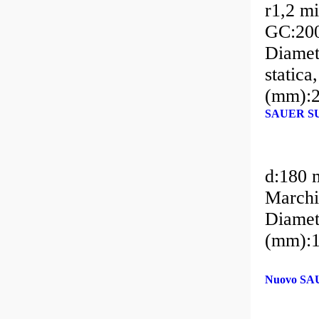
r1,2 m
GC:200
Diamet
statica
(mm):2
Dimens
SAUER SUN
d:180 
Marchi
Diamet
(mm):1
Nuovo SA