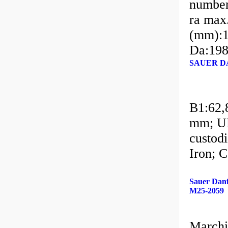
number
ra max
(mm):1
Da:19
SAUER DA
B1:62,
mm; UN
custodi
Iron; 
Sauer Da
M25-2059
Marchi