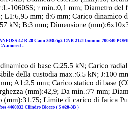
:L-1060SS; r min.:0,1 mm; Diametro del 
; L1:6,95 mm; d:6 mm; Carico dinamico d
457 kN; B:3 mm; Dimensione (mm):6x10x3
NFOSS 42 R 28 Cann 303b5g2 CNB 2121 bnnnnn 700340 POM
A-unused -
 dinamico di base C:25.5 kN; Carico radial
ibile della custodia max.:6.5 kN; J:100 m
mm; A1:2,5 mm; Carico statico di base (C
rghezza (mm):42,9; Da min.:77 mm; Diam
o (mm):31.75; Limite di carico di fatica P
oss 4460832 Cilindro Blocco ( S #28-3B )