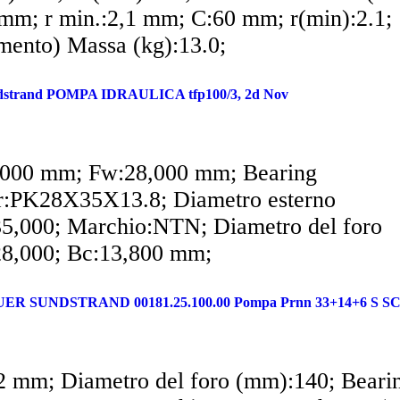
mm; r min.:2,1 mm; C:60 mm; r(min):2.1;
imento) Massa (kg):13.0;
dstrand POMPA IDRAULICA tfp100/3, 2d Nov
000 mm; Fw:28,000 mm; Bearing
:PK28X35X13.8; Diametro esterno
5,000; Marchio:NTN; Diametro del foro
8,000; Bc:13,800 mm;
ER SUNDSTRAND 00181.25.100.00 Pompa Prnn 33+14+6 S SC
:2 mm; Diametro del foro (mm):140; Beari