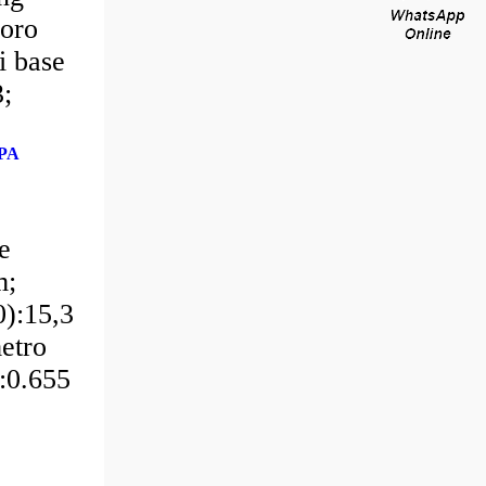
foro
i base
;
PA
e
m;
0):15,3
etro
u:0.655