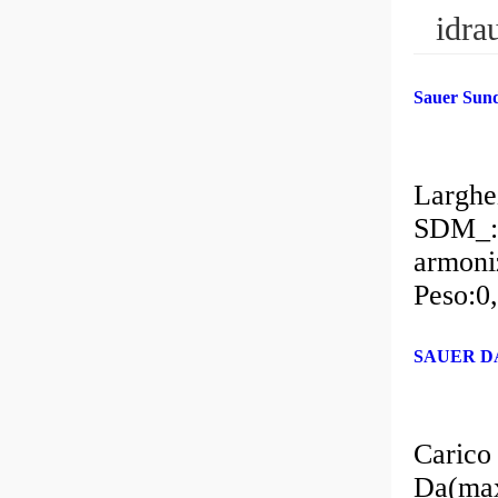
idra
Sauer Sun
Larghez
SDM_:4
armoni
Peso:0
SAUER DAN
Carico 
Da(max