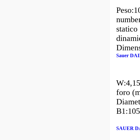
Peso:1
numbe
static
dinami
Dimens
Sauer DA
W:4,15
foro (
Diamet
B1:105
SAUER DAN