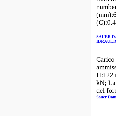
number
(mm):6
(C):0,
SAUER DA
IDRAULIC
Carico
ammiss
H:122 
kN; La
del for
kN;
Sauer Danf