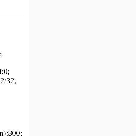
;
:0;
2/32;
m):300;