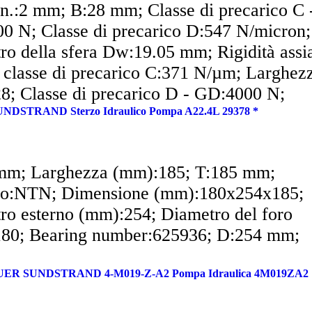
in.:2 mm; B:28 mm; Classe di precarico C 
0 N; Classe di precarico D:547 N/micron;
ro della sfera Dw:19.05 mm; Rigidità assi
, classe di precarico C:371 N/µm; Larghez
8; Classe di precarico D - GD:4000 N;
ione (mm):230x170x28; C1:7.32 mm;
DSTRAND Sterzo Idraulico Pompa A22.4L 29378 *
mm; Larghezza (mm):185; T:185 mm;
o:NTN; Dimensione (mm):180x254x185;
ro esterno (mm):254; Diametro del foro
80; Bearing number:625936; D:254 mm;
UER SUNDSTRAND 4-M019-Z-A2 Pompa Idraulica 4M019ZA2