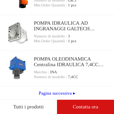
Numero di modello :
GR.3
Min.Order Quantità :
1 pcs
POMPA IDRAULICA AD
INGRANAGGI GALTECH
GRUPPO 3 - DELTASTORE
Numero di modello :
3
Min.Order Quantità :
1 pcs
POMPA OLEODINAMICA
Centralina IDRAULICA 7,4CC
oleodinamico Pumps GRUPPO 1
Marchio :
INA
Numero di modello :
7,4CC
Pagina successiva ▸
Tutti i prodotti
Contatta ora