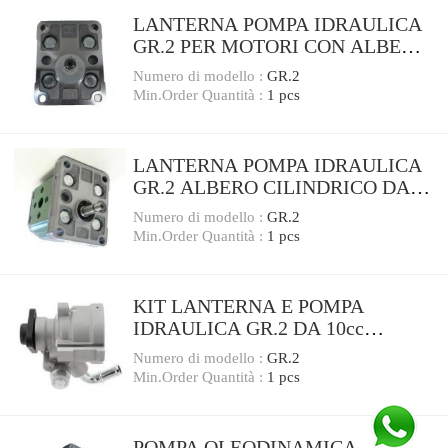
LANTERNA POMPA IDRAULICA
GR.2 PER MOTORI CON ALBERO
CONICO 24mm LOMBARDINI
Numero di modello :
GR.2
ACME
Min.Order Quantità :
1 pcs
LANTERNA POMPA IDRAULICA
GR.2 ALBERO CILINDRICO DA
25mm PER MOTORI HONDA ecc
Numero di modello :
GR.2
Min.Order Quantità :
1 pcs
KIT LANTERNA E POMPA
IDRAULICA GR.2 DA 10cc
LOMBARDINI INTERMOTOR
Numero di modello :
GR.2
ACME FLANGIA
Min.Order Quantità :
1 pcs
POMPA OLEODINAMICA