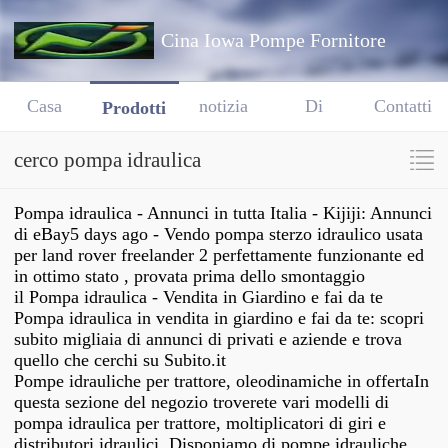
Cina Iowa Pompe Fornitore
Casa
notizia
Di
Contatti
Prodotti
cerco pompa idraulica
Pompa idraulica - Annunci in tutta Italia - Kijiji: Annunci
di eBay5 days ago - Vendo pompa sterzo idraulico usata
per land rover freelander 2 perfettamente funzionante ed
in ottimo stato , provata prima dello smontaggio
il Pompa idraulica - Vendita in Giardino e fai da te
Pompa idraulica in vendita in giardino e fai da te: scopri
subito migliaia di annunci di privati e aziende e trova
quello che cerchi su Subito.it
Pompe idrauliche per trattore, oleodinamiche in offertaIn
questa sezione del negozio troverete vari modelli di
pompa idraulica per trattore, moltiplicatori di giri e
distributori idraulici. Disponiamo di pompe idrauliche