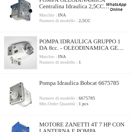
Centralina Idraulica 2,5CC
oleodinamico GRUPPO 1 pumps
Marchio :
INA
Numero di modello :
2,5CC
POMPA IDRAULICA GRUPPO 1
DA 8cc. - OLEODINAMICA GEAR
PUMPS
Marchio :
INA
Numero di modello :
1
Pompa Idraulica Bobcat 6675785
Numero di modello :
6675785
Min.Order Quantità :
1 pcs
MOTORE ZANETTI 4T 7 HP CON
LANTERNA E POMPA