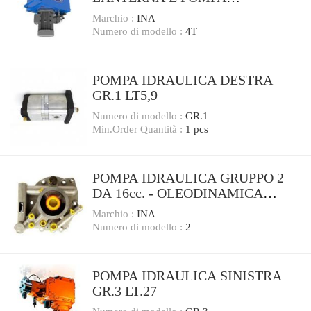
IDRAULICA GRUPPO 2.
Marchio :
INA
OLEODINAMICA
Numero di modello :
4T
POMPA IDRAULICA DESTRA
GR.1 LT5,9
Numero di modello :
GR.1
Min.Order Quantità :
1 pcs
POMPA IDRAULICA GRUPPO 2
DA 16cc. - OLEODINAMICA
GEAR PUMPS
Marchio :
INA
Numero di modello :
2
POMPA IDRAULICA SINISTRA
GR.3 LT.27