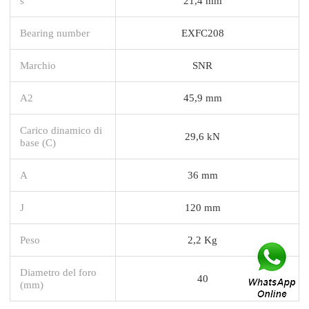
s
21,4 mm
Bearing number
EXFC208
Marchio
SNR
A2
45,9 mm
Carico dinamico di
29,6 kN
base (C)
A
36 mm
J
120 mm
Peso
2,2 Kg
Diametro del foro
40
(mm)