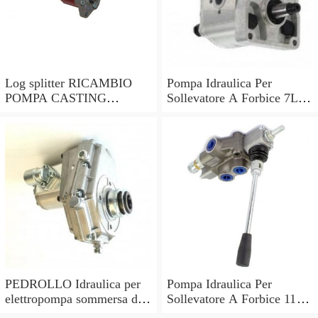
Log splitter RICAMBIO
Pompa Idraulica Per
POMPA CASTING
Sollevatore A Forbice 7L 2
Alloggiamento Per Elettrico
Linee Collegamento Avvio
Idraulico (Universal)
Veloce
PEDROLLO Idraulica per
Pompa Idraulica Per
elettropompa sommersa da
Sollevatore A Forbice 11L
HP 2 Corpo pompa
Esposizione Rimorchio