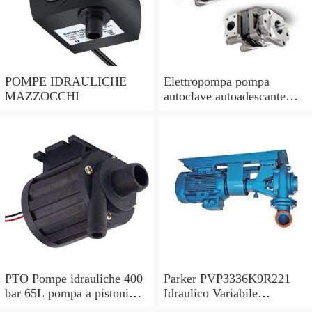
POMPE IDRAULICHE
Elettropompa pompa
MAZZOCCHI
autoclave autoadescante
AGP1000 HP 1 750W tipo
lungo in ghisa
PTO Pompe idrauliche 400
Parker PVP3336K9R221
bar 65L pompa a pistoni
Idraulico Variabile
assiali ribaltabile pompa
Cilindrate Pistone Pompa