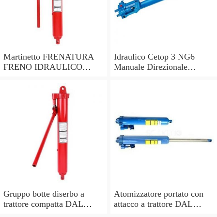
Martinetto FRENATURA
Idraulico Cetop 3 NG6
FRENO IDRAULICO
Manuale Direzionale
AMA con fondello
Valvola di Controllo
lunghezza pistone 285mm
Gruppo botte diserbo a
Atomizzatore portato con
trattore compatta DAL
attacco a trattore DAL
DEGAN MANDA 300 -
DEGAN SOFIA 200L -