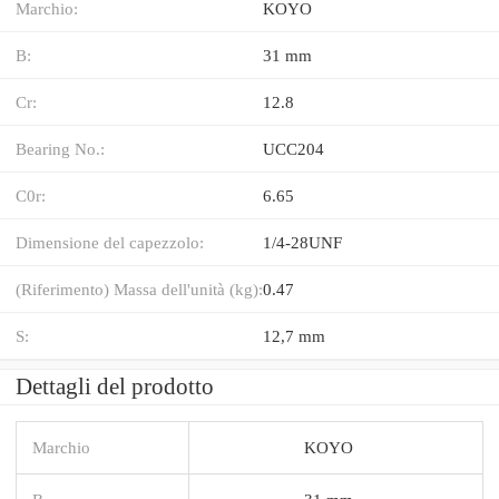
Marchio:
KOYO
B:
31 mm
Cr:
12.8
Bearing No.:
UCC204
C0r:
6.65
Dimensione del capezzolo:
1/4-28UNF
(Riferimento) Massa dell'unità (kg):
0.47
S:
12,7 mm
Dettagli del prodotto
Marchio
KOYO