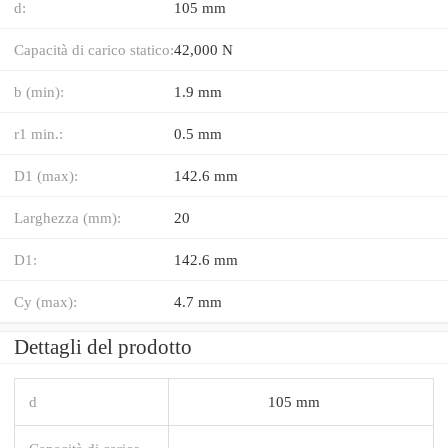
d:
105 mm
Capacità di carico statico:
42,000 N
b (min):
1.9 mm
r1 min.:
0.5 mm
D1 (max):
142.6 mm
Larghezza (mm):
20
D1:
142.6 mm
Cy (max):
4.7 mm
Dettagli del prodotto
d
105 mm