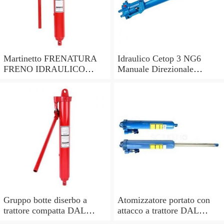
Martinetto FRENATURA
Idraulico Cetop 3 NG6
FRENO IDRAULICO
Manuale Direzionale
AMA con fondello
Valvola di Controllo
lunghezza pistone 285mm
Gruppo botte diserbo a
Atomizzatore portato con
trattore compatta DAL
attacco a trattore DAL
DEGAN MANDA 300 -
DEGAN SOFIA 200L -