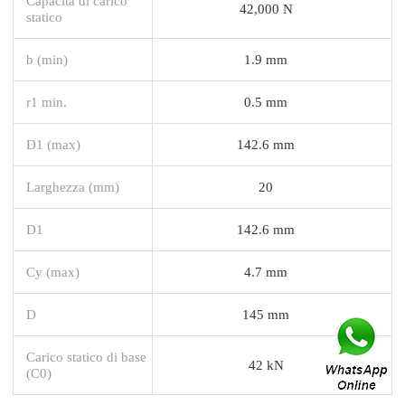
Capacità di carico
42,000 N
statico
b (min)
1.9 mm
r1 min.
0.5 mm
D1 (max)
142.6 mm
Larghezza (mm)
20
D1
142.6 mm
Cy (max)
4.7 mm
D
145 mm
Carico statico di base
42 kN
(C0)