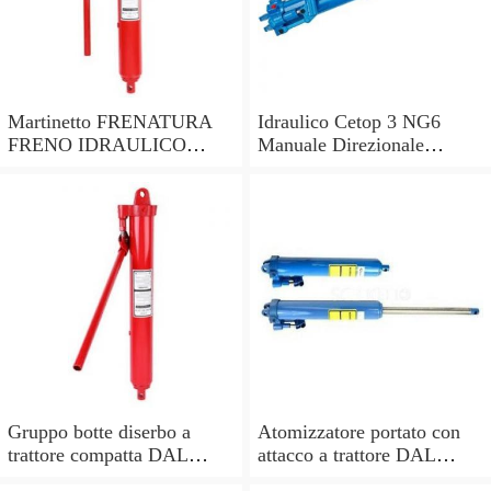
Martinetto FRENATURA
Idraulico Cetop 3 NG6
FRENO IDRAULICO
Manuale Direzionale
AMA con fondello
Valvola di Controllo
lunghezza pistone 285mm
Gruppo botte diserbo a
Atomizzatore portato con
trattore compatta DAL
attacco a trattore DAL
DEGAN MANDA 300 -
DEGAN SOFIA 200L -