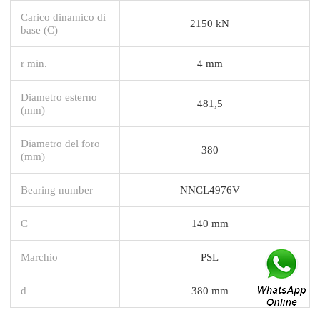
Carico dinamico di
2150 kN
base (C)
r min.
4 mm
Diametro esterno
481,5
(mm)
Diametro del foro
380
(mm)
Bearing number
NNCL4976V
C
140 mm
Marchio
PSL
d
380 mm