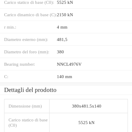
Carico statico di base (C0):
5525 kN
Carico dinamico di base (C):
2150 kN
r min.:
4 mm
Diametro esterno (mm):
481,5
Diametro del foro (mm):
380
Bearing number:
NNCL4976V
C:
140 mm
Dettagli del prodotto
Dimensione (mm)
380x481.5x140
Carico statico di base
5525 kN
(C0)